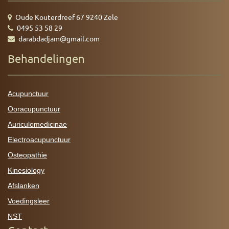
Oude Kouterdreef 67 9240 Zele
0495 53 58 29
darabdadjam@gmail.com
Behandelingen
Acupunctuur
Ooracupunctuur
Auriculomedicinae
Electroacupunctuur
Osteopathie
Kinesiology
Afslanken
Voedingsleer
NST